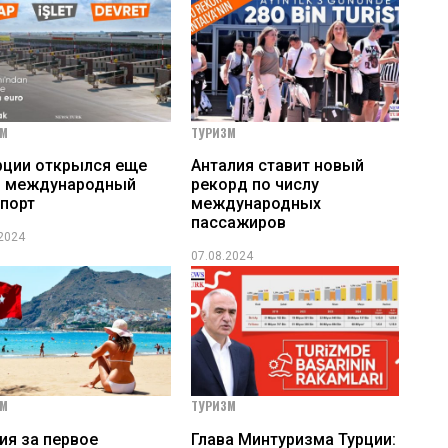
ЗМ
ТУРИЗМ
рции открылся еще
Анталия ставит новый
н международный
рекорд по числу
порт
международных
пассажиров
.2024
07.08.2024
ЗМ
ТУРИЗМ
ия за первое
Глава Минтуризма Турции: