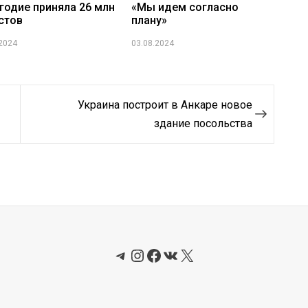
годие приняла 26 млн
«Мы идем согласно
стов
плану»
.2024
03.08.2024
Украина построит в Анкаре новое
здание посольства
Telegram
Instagram
Facebook
ВКонтакте
X