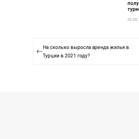
полу
тури
05.08
Навигация
На сколько выросла аренда жилья в
по
Турции в 2021 году?
записям