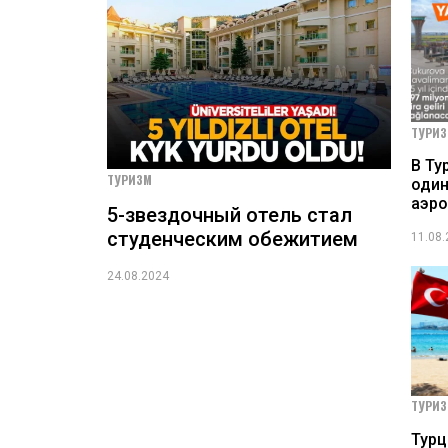
ТУРИ
В Ту
ТУРИЗМ
оди
аэро
5-звездочный отель стал
студенческим обежитием
11.08
24.08.2024
ТУРИ
Турц