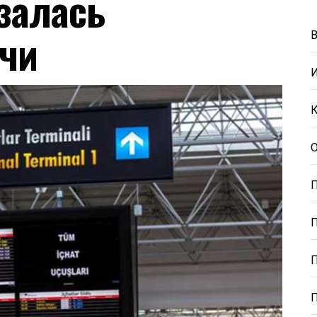
азалась
очи