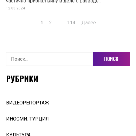
частично признал вину в деле о разводе...
12.08.2024
1
2
…
114
Далее
Пагинация
записей
Найти:
РУБРИКИ
ВИДЕОРЕПОРТАЖ
ИНОСМИ: ТУРЦИЯ
КУЛЬТУРА