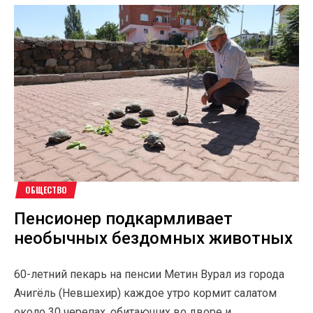
ОБЩЕСТВО
Пенсионер подкармливает
необычных бездомных животных
60-летний пекарь на пенсии Метин Вурал из города
Ачигёль (Невшехир) каждое утро кормит салатом
около 30 черепах, обитающих во дворе и