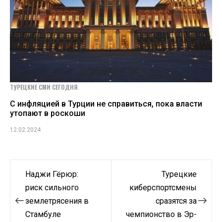
ТУРЕЦКИЕ СМИ СЕГОДНЯ
C инфляцией в Турции не справиться, пока власти
утопают в роскоши
12.02.2024
Навигация
Наджи Гёрюр:
Турецкие
по
риск сильного
киберспортсмены
землетрясения в
сразятся за
записям
Стамбуле
чемпионство в Эр-