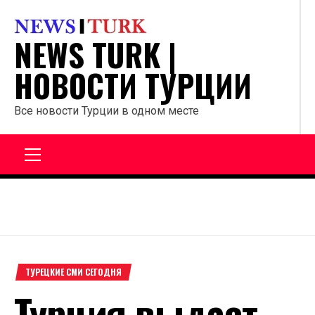
Перейти
к
NEWS TURK |
содержанию
НОВОСТИ ТУРЦИИ
Все новости Турции в одном месте
Главное
меню
ТУРЕЦКИЕ СМИ СЕГОДНЯ
Турция выдаст