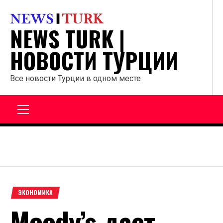
Перейти
к
NEWS TURK |
содержанию
НОВОСТИ ТУРЦИИ
Все новости Турции в одном месте
Главное
меню
ЭКОНОМИКА
Moody’s дает