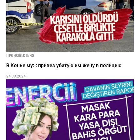
ПРОИСШЕСТВИЯ
В Конье муж привез убитую им жену в полицию
24.08.2024