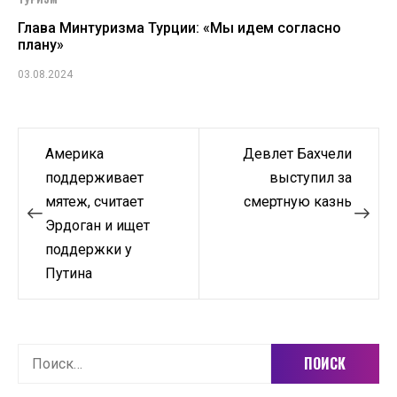
Глава Минтуризма Турции: «Мы идем согласно
плану»
03.08.2024
Навигация
Америка
Девлет Бахчели
по
поддерживает
выступил за
мятеж, считает
смертную казнь
записям
Эрдоган и ищет
поддержки у
Путина
Найти: