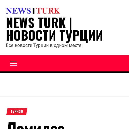
Перейти
к
NEWS TURK |
содержанию
НОВОСТИ ТУРЦИИ
Все новости Турции в одном месте
Главное
меню
ТУРИЗМ
Ломидзе