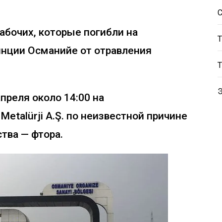
абочих, которые погибли на
инции Османийе от отравления
преля около 14:00 на
etalürji A.Ş. по неизвестной причине
тва — фтора.