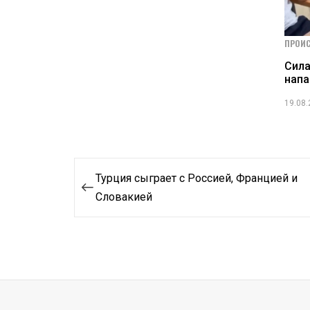
ПРОИ
Сила
нап
19.08
Навигация
Турция сыграет с Россией, Францией и
по
Словакией
записям