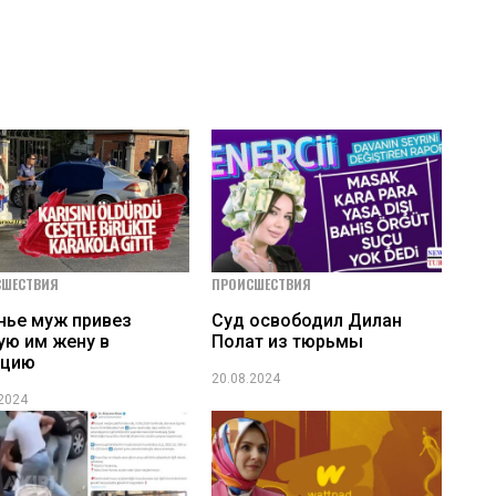
СШЕСТВИЯ
ПРОИСШЕСТВИЯ
нье муж привез
Суд освободил Дилан
ую им жену в
Полат из тюрьмы
ицию
20.08.2024
.2024