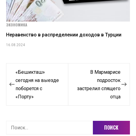
ЭКОНОМИКА
Неравенство в распределении доходов в Турции
16.08.2024
Навигация
«Бешикташ»
В Мармарисе
по
сегодня на выезде
подросток
поборется с
застрелил спящего
записям
«Порту»
отца
Найти: