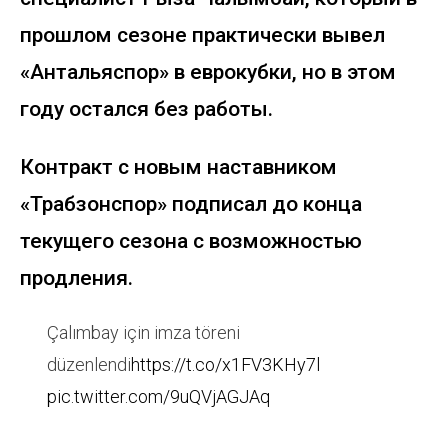
прошлом сезоне практически вывел
«Антальяспор» в еврокубки, но в этом
году остался без работы.
Контракт с новым наставником
«Трабзонспор» подписал до конца
текущего сезона с возможностью
продления.
Çalımbay için imza töreni
düzenlendi
https://t.co/x1FV3KHy7l
pic.twitter.com/9uQVjAGJAq