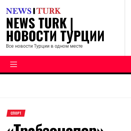
Перейти
к
NEWS TURK |
содержанию
НОВОСТИ ТУРЦИИ
Все новости Турции в одном месте
Главное
меню
СПОРТ
«Трабзонспор»