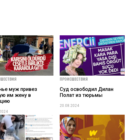
СШЕСТВИЯ
ПРОИСШЕСТВИЯ
нье муж привез
Суд освободил Дилан
ую им жену в
Полат из тюрьмы
ицию
20.08.2024
.2024