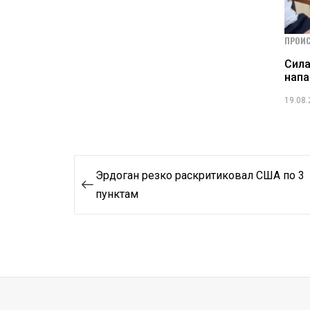
ПРОИ
Сила
нап
19.08
Навигация
Эрдоган резко раскритиковал США по 3
по
пунктам
записям