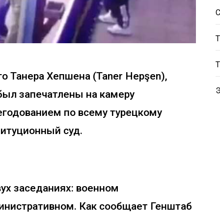
 Танера Хепшена (Taner Hepşen),
был запечатлены на камеру
егодованием по всему турецкому
титуционный суд.
ух заседаниях: военном
инистративном. Как сообщает Генштаб