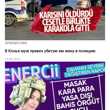
ПРОИСШЕСТВИЯ
В Конье муж привез убитую им жену в полицию
24.08.2024