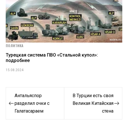
ПОЛИТИКА
Турецкая система ПВО «Стальной купол»:
подробнее
15.08.2024
Навигация
Антальяспор
В Турции есть своя
по
разделил очки с
Великая Китайская
Галатасараем
стена
записям