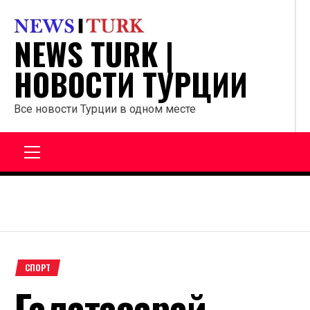
Перейти
к
NEWS TURK |
содержанию
НОВОСТИ ТУРЦИИ
Все новости Турции в одном месте
Главное
меню
СПОРТ
Галатасарай