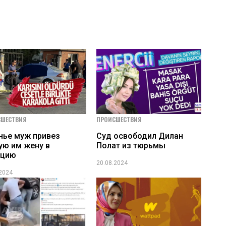
СШЕСТВИЯ
ПРОИСШЕСТВИЯ
нье муж привез
Суд освободил Дилан
ую им жену в
Полат из тюрьмы
ицию
20.08.2024
.2024