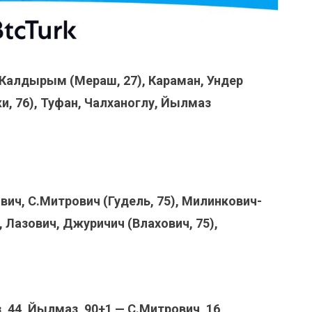
 Калдырым (Мераш, 27), Караман, Ундер
и, 76), Туфан, Чалханоглу, Йылмаз
ич, С.Митрович (Гудель, 75), Милинкович-
, Лазович, Джуричич (Влахович, 75),
44, Йылмаз, 90+1 — С.Митрович, 16,