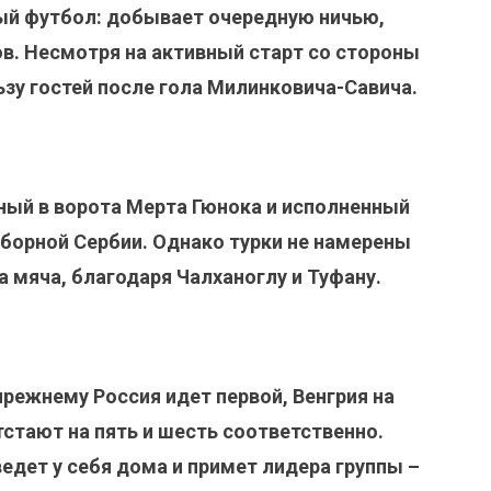
ый футбол: добывает очередную ничью,
в. Несмотря на активный старт со стороны
ьзу гостей после гола Милинковича-Савича.
ный в ворота Мерта Гюнока и исполненный
борной Сербии. Однако турки не намерены
 мяча, благодаря Чалханоглу и Туфану.
-прежнему Россия идет первой, Венгрия на
тстают на пять и шесть соответственно.
едет у себя дома и примет лидера группы –