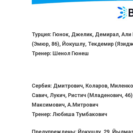
Турция: Гюнок, Джелик, Демирал, Али
(Эмюр, 86), Йокушлу, Текдемир (Язидж
Тренер: Шенол Гюнеш
Сербия: Дмитрович, Коларов, Миленков
Савич, Лукич, Ристич (Младенович, 46)
Максимович, А.Митрович
Тренер: Любиша Тумбакович
Предупреждены: Йокушлу, 29, Йылмаз, 