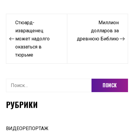
Навигация
Стюард-
Миллион
по
извращенец
долларов за
может надолго
древнюю Библию
записям
оказаться в
тюрьме
Найти:
РУБРИКИ
ВИДЕОРЕПОРТАЖ