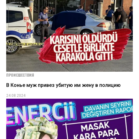
ПРОИСШЕСТВИЯ
В Конье муж привез убитую им жену в полицию
24.08.2024