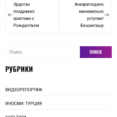
Навигация
Эрдоган
Анкарагюджю
по
поздравил
минимально
христиан с
уступает
записям
Рождеством
Бешикташу
Найти:
РУБРИКИ
ВИДЕОРЕПОРТАЖ
ИНОСМИ: ТУРЦИЯ