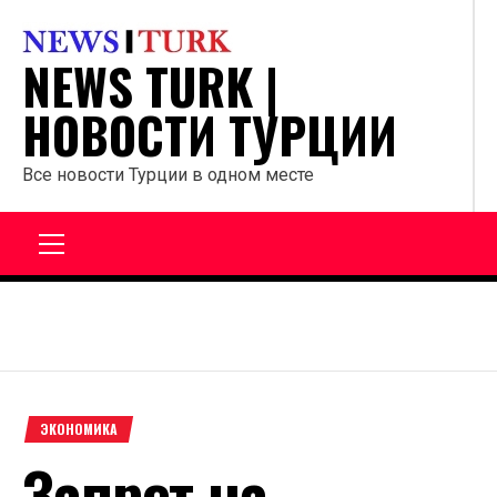
Перейти
к
NEWS TURK |
содержанию
НОВОСТИ ТУРЦИИ
Все новости Турции в одном месте
Главное
меню
ЭКОНОМИКА
Запрет на