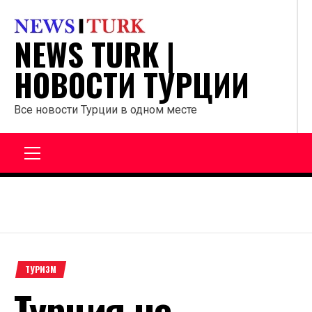
Перейти
к
NEWS TURK |
содержанию
НОВОСТИ ТУРЦИИ
Все новости Турции в одном месте
Главное
меню
ТУРИЗМ
Турция не