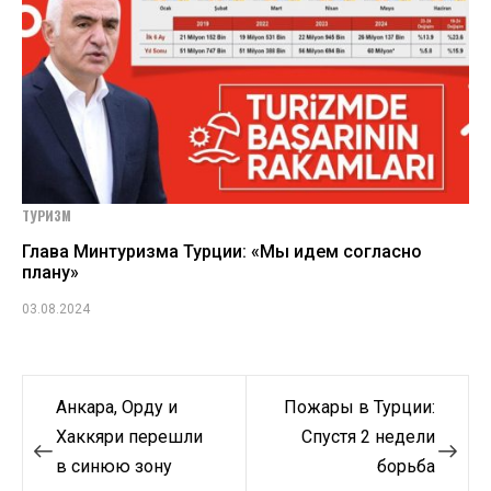
ТУРИЗМ
Глава Минтуризма Турции: «Мы идем согласно
плану»
03.08.2024
Навигация
Анкара, Орду и
Пожары в Турции:
по
Хаккяри перешли
Спустя 2 недели
в синюю зону
борьба
записям