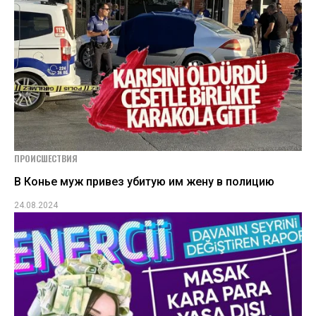
ПРОИСШЕСТВИЯ
В Конье муж привез убитую им жену в полицию
24.08.2024