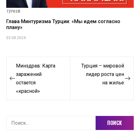
ТУРИЗМ
Глава Минтуризма Турции: «Мы идем согласно
плану»
03.08.2024
Навигация
Минздрав: Карта
Турция – мировой
по
заражений
лидер роста цен
остается
на жилье
записям
«красной»
Найти: