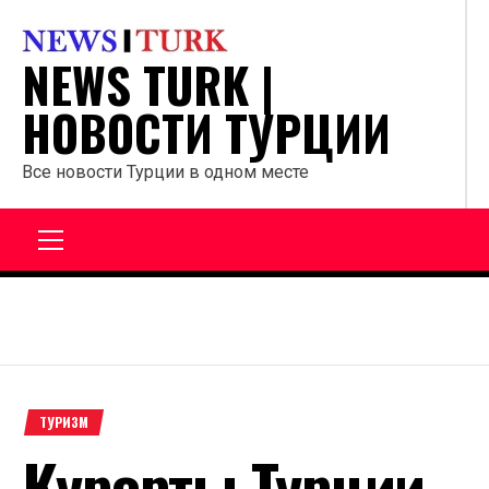
Перейти
к
NEWS TURK |
содержанию
НОВОСТИ ТУРЦИИ
Все новости Турции в одном месте
Главное
меню
ТУРИЗМ
Курорты Турции