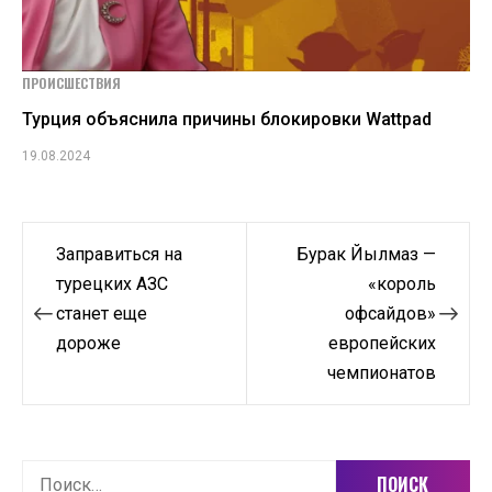
ПРОИСШЕСТВИЯ
Турция объяснила причины блокировки Wattpad
19.08.2024
Навигация
Заправиться на
Бурак Йылмаз —
по
турецких АЗС
«король
станет еще
офсайдов»
записям
дороже
европейских
чемпионатов
Найти: