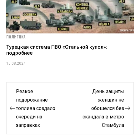
ПОЛИТИКА
Турецкая система ПВО «Стальной купол»:
подробнее
15.08.2024
Навигация
Резкое
День защиты
по
подорожание
женщин не
топлива создало
обошелся без
записям
очереди на
скандала в метро
заправках
Стамбула