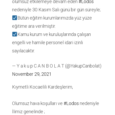
olumsuz etkilemeye devam eden
#Lodos
nedeniyle 30 Kasım Salı günü bir gün süreyle;
Bütün eğitim kurumlarımızda yüz yüze
eğitime ara verilmiştir.
Kamu kurum ve kuruluşlarında çalışan
engelli ve hamile personel idari izinli
sayılacaktır.
— Y a k u p C A N B O L A T (@YakupCanbolat)
November 29, 2021
Kıymetli Kocaelili Kardeşlerim,
Olumsuz hava koşulları ve
#Lodos
nedeniyle
İlimiz genelinde ;