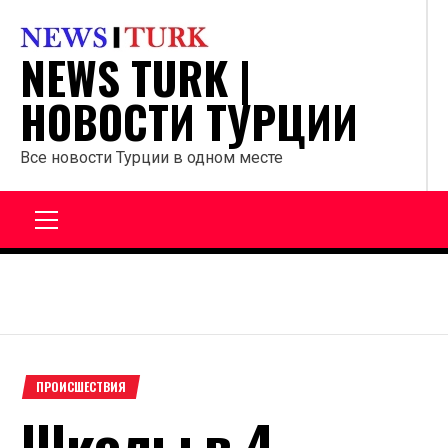
Перейти
к
NEWS TURK |
содержанию
НОВОСТИ ТУРЦИИ
Все новости Турции в одном месте
Главное
меню
ПРОИСШЕСТВИЯ
Школы в 4