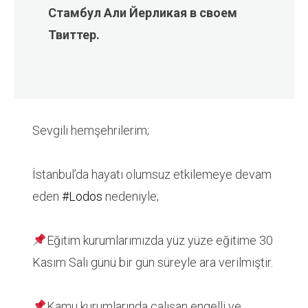
Стамбул Али Йерликая в своем
Твиттер.
Sevgili hemşehrilerim;
İstanbul’da hayatı olumsuz etkilemeye devam
eden
#Lodos
nedeniyle;
Eğitim kurumlarımızda yüz yüze eğitime 30
Kasım Salı günü bir gün süreyle ara verilmiştir.
Kamu kurumlarında çalışan engelli ve