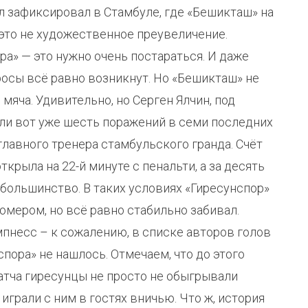
л зафиксировал в Стамбуле, где «Бешикташ» на
это не художественное преувеличение.
ра» — это нужно очень постараться. И даже
просы всё равно возникнут. Но «Бешикташ» не
о мяча. Удивительно, но Серген Ялчин, под
ли вот уже шесть поражений в семи последних
главного тренера стамбульского гранда. Счёт
рыла на 22-й минуте с пенальти, а за десять
большинство. В таких условиях «Гиресунспор»
мером, но всё равно стабильно забивал.
пнесс – к сожалению, в списке авторов голов
пора» не нашлось. Отмечаем, что до этого
атча гиресунцы не просто не обыгрывали
 играли с ним в гостях вничью. Что ж, история