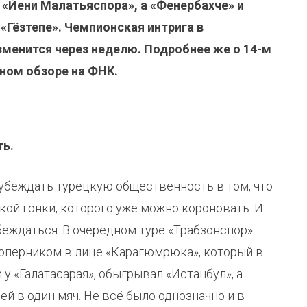
«Йени Малатьяспора», а «Фенербахче» и
 «Гёзтепе». Чемпионская интрига в
изменится через неделю. Подробнее же о 14-м
нном обзоре на ФНК.
ь.
убеждать турецкую общественность в том, что
ой гонки, которого уже можно короновать. И
убеждаться. В очередном туре «Трабзонспор»
оперником в лице «Карагюмрюка», который в
 у «Галатасарая», обыгрывал «Истанбул», а
й в один мяч. Не всё было однозначно и в