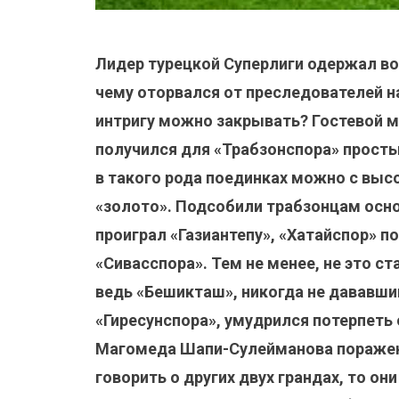
Лидер турецкой Суперлиги одержал во
чему оторвался от преследователей 
интригу можно закрывать? Гостевой 
получился для «Трабзонспора» прост
в такого рода поединках можно с выс
«золото». Подсобили трабзонцам осн
проиграл «Газиантепу», «Хатайспор» п
«Сивасспора». Тем не менее, не это ст
ведь «Бешикташ», никогда не дававши
«Гиресунспора», умудрился потерпеть 
Магомеда Шапи-Сулейманова поражени
говорить о других двух грандах, то он