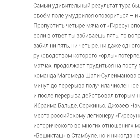
Самый удивительный результат тура бы
своём поле умудрился опозориться – и 
Пропустить четыре мяча от «Гиресунспо
если в ответ ты забиваешь пять, то во
забил ни пять, ни четыре, ни даже одног
руководством которого «орлы» потерпе
матчах, продолжает трудиться на посту 
команда Магомеда Шапи-Сулейманова отк
минут до перерыва получила численное 
и после перерыва действовал вторым но
Ибраима Бальде, Сержиньо, Джозеф Чам
места российскому легионеру «Гиресунс
исторического во многих отношениях м
«Бешикташ» в Стамбуле, но и никогда не