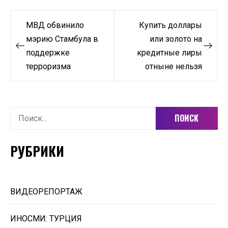
Навигация
МВД обвинило
Купить доллары
по
мэрию Стамбула в
или золото на
поддержке
кредитные лиры
записям
терроризма
отныне нельзя
Найти:
РУБРИКИ
ВИДЕОРЕПОРТАЖ
ИНОСМИ: ТУРЦИЯ