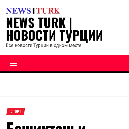
Перейти
к
NEWS TURK |
содержанию
НОВОСТИ ТУРЦИИ
Все новости Турции в одном месте
Главное
меню
СПОРТ
Бешикташ и