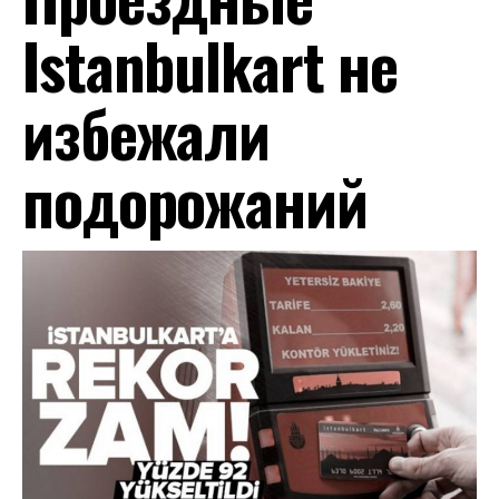
Istanbulkart не
избежали
подорожаний