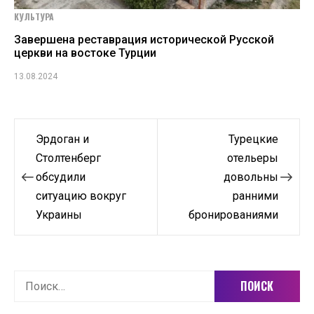
КУЛЬТУРА
Завершена реставрация исторической Русской
церкви на востоке Турции
13.08.2024
Навигация
Эрдоган и
Турецкие
по
Столтенберг
отельеры
обсудили
довольны
записям
ситуацию вокруг
ранними
Украины
бронированиями
Найти: