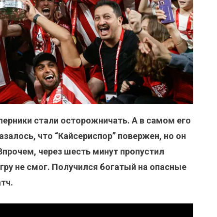
ерники стали осторожничать. А в самом его
азалось, что “Кайсериспор” повержен, но он
Впрочем, через шесть минут пропустил
игру не смог. Получился богатый на опасные
тч.