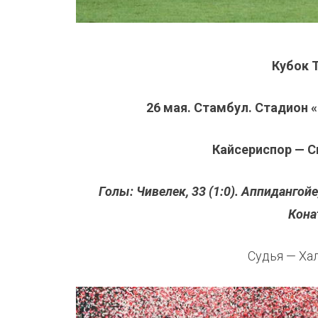
Кубок 
26 мая. Стамбул. Стадион 
Кайсериспор — Сив
Голы: Чивелек, 33 (1:0). Аппидангойе, 
Конат
Судья — Ха