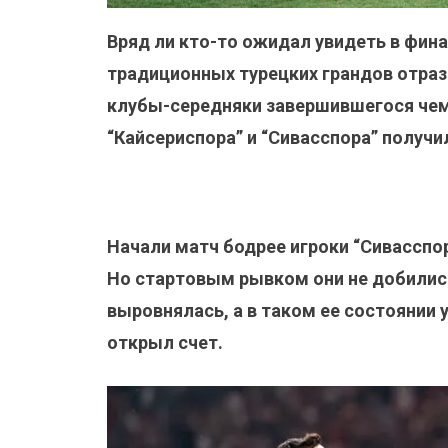
Вряд ли кто-то ожидал увидеть в фина
традиционных турецких грандов отраз
клубы-середняки завершившегося чемп
“Кайсериспора” и “Сивасспора” получи
Начали матч бодрее игроки “Сивассп
Но стартовым рывком они не добились
выровнялась, а в таком ее состоянии 
открыл счет.