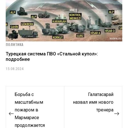
ПОЛИТИКА
Турецкая система ПВО «Стальной купол»:
подробнее
15.08.2024
Навигация
Борьба с
Галатасарай
по
масштабным
назвал имя нового
пожаром в
тренера
записям
Мармарисе
продолжается