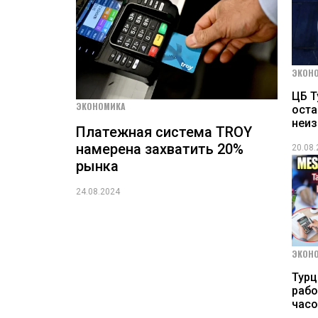
ЭКОН
ЦБ Т
ЭКОНОМИКА
оста
неи
Платежная система TROY
намерена захватить 20%
20.08
рынка
24.08.2024
ЭКОН
Турц
рабо
часо