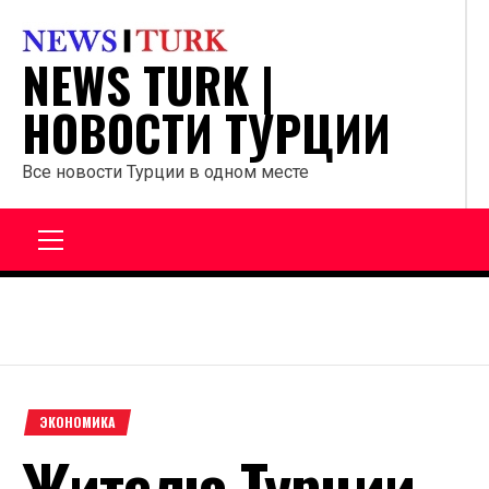
Перейти
к
NEWS TURK |
содержанию
НОВОСТИ ТУРЦИИ
Все новости Турции в одном месте
Главное
меню
ЭКОНОМИКА
Жителю Турции