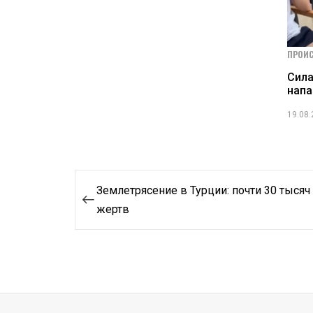
ПРОИ
Сила
нап
19.08
Навигация
Землетрясение в Турции: почти 30 тысяч
по
жертв
записям