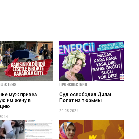
СШЕСТВИЯ
ПРОИСШЕСТВИЯ
нье муж привез
Суд освободил Дилан
ую им жену в
Полат из тюрьмы
ицию
20.08.2024
.2024