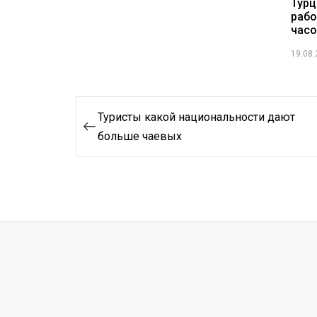
Турц
рабо
часо
19.08
Навигация
Туристы какой национальности дают
по
больше чаевых
записям