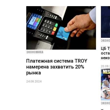
ЭКОН
ЦБ Т
ЭКОНОМИКА
оста
неи
Платежная система TROY
намерена захватить 20%
20.08
рынка
24.08.2024
ЭКОН