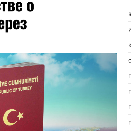
тве о
ерез