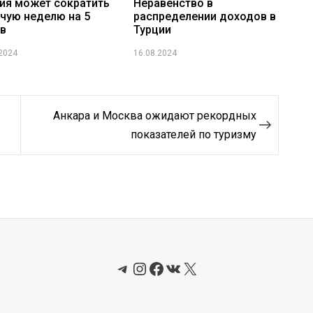
ия может сократить
Неравенство в
чую неделю на 5
распределении доходов в
в
Турции
.2024
16.08.2024
Анкара и Москва ожидают рекордных
показателей по туризму
Telegram
Instagram
Facebook
ВКонтакте
X