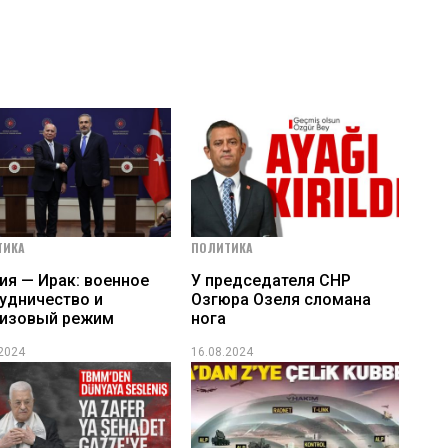
ТИКА
ПОЛИТИКА
ия — Ирак: военное
У председателя СНР
удничество и
Озгюра Озеля сломана
визовый режим
нога
.2024
16.08.2024