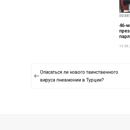
ПОЛИ
46-м
през
парл
16.08
Навигация
Опасаться ли нового таинственного
по
вируса пневмонии в Турции?
записям