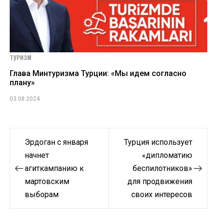
ТУРИЗМ
Глава Минтуризма Турции: «Мы идем согласно
плану»
03.08.2024
Навигация
Эрдоган с января
Турция использует
по
начнет
«дипломатию
агиткампанию к
беспилотников»
записям
мартовским
для продвижения
выборам
своих интересов