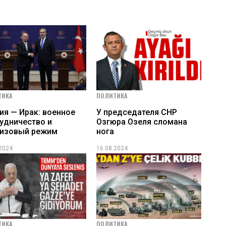
ТИКА
ПОЛИТИКА
ия — Ирак: военное
У председателя СНР
удничество и
Озгюра Озеля сломана
визовый режим
нога
.2024
16.08.2024
ТИКА
ПОЛИТИКА