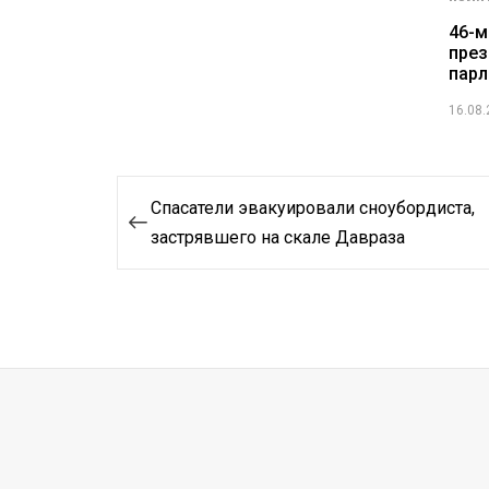
46-м
през
парл
16.08
Навигация
Cпасатели эвакуировали сноубордиста,
по
застрявшего на скале Давраза
записям