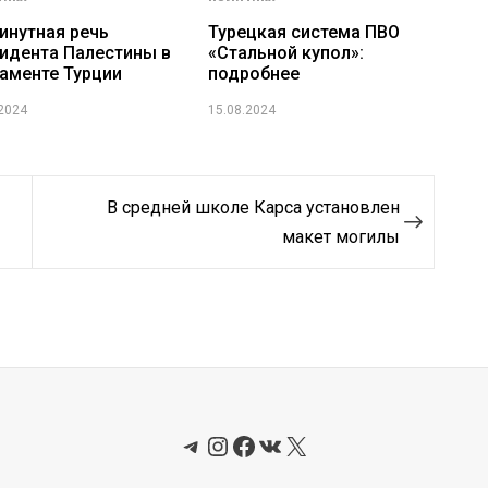
инутная речь
Турецкая система ПВО
идента Палестины в
«Стальной купол»:
аменте Турции
подробнее
.2024
15.08.2024
В средней школе Карса установлен
макет могилы
Telegram
Instagram
Facebook
ВКонтакте
X