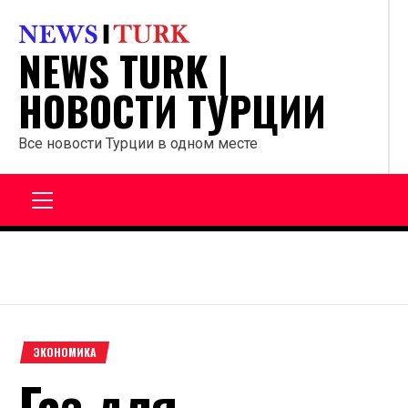
Перейти
к
NEWS TURK |
содержанию
НОВОСТИ ТУРЦИИ
Все новости Турции в одном месте
Главное
меню
ЭКОНОМИКА
Газ для