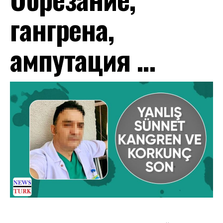
гангрена,
ампутация …