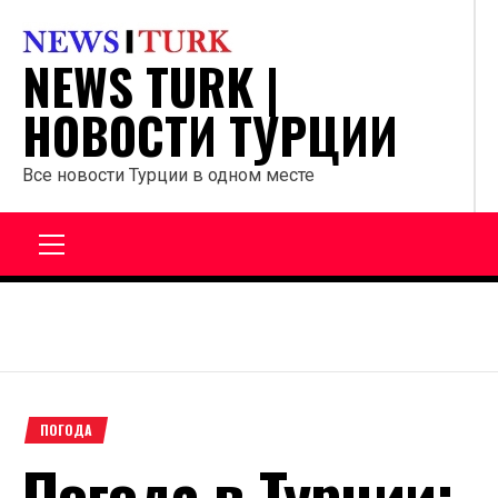
Перейти
к
NEWS TURK |
содержанию
НОВОСТИ ТУРЦИИ
Все новости Турции в одном месте
Главное
меню
ПОГОДА
Погода в Турции: