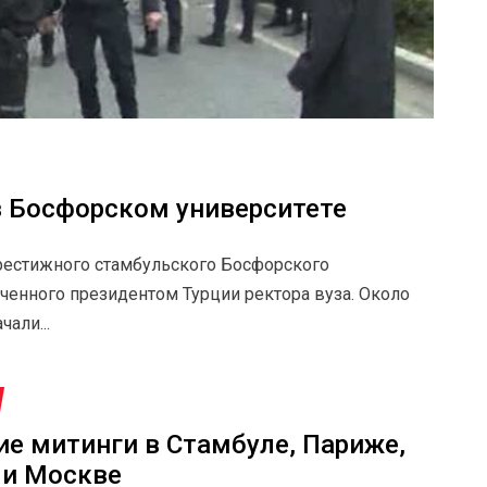
в Босфорском университете
рестижного стамбульского Босфорского
ченного президентом Турции ректора вуза. Около
али...
ие митинги в Стамбуле, Париже,
 и Москве