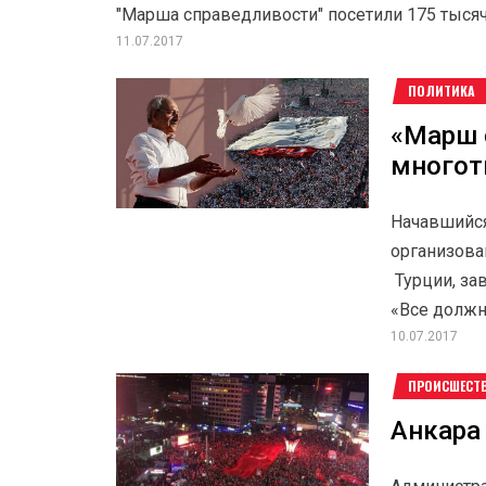
"Марша справедливости" посетили 175 тысяч
11.07.2017
ПОЛИТИКА
«Марш 
много
Начавшийся
организова
Турции, за
«Все должны
10.07.2017
ПРОИСШЕСТ
Анкара