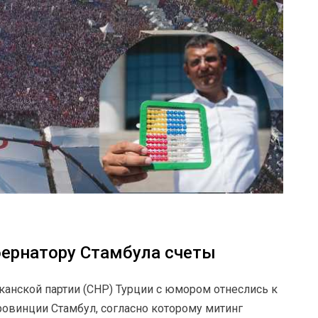
бернатору Стамбула счеты
анской партии (СНР) Турции с юмором отнеслись к
овинции Стамбул, согласно которому митинг