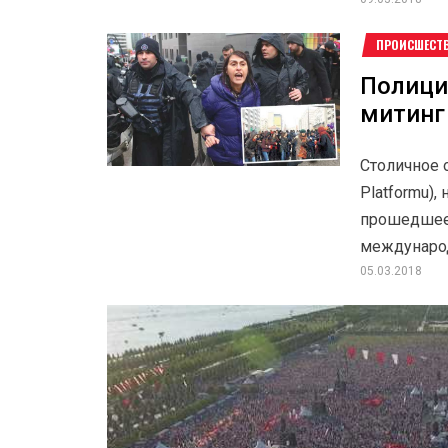
ПРОИСШЕСТ
Полици
митинг
Столичное 
Platformu),
прошедшее
международ
05.03.2018