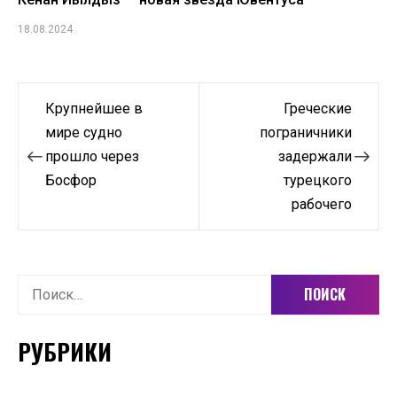
18.08.2024
Навигация
Крупнейшее в
Греческие
по
мире судно
пограничники
прошло через
задержали
записям
Босфор
турецкого
рабочего
Найти:
РУБРИКИ