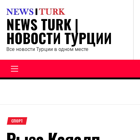
Перейти
к
NEWS TURK |
содержанию
НОВОСТИ ТУРЦИИ
Все новости Турции в одном месте
Главное
меню
СПОРТ
Рыза Каяалп