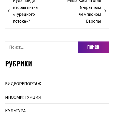
Куда пойдет
Рыза Каяалп стал
по
вторая нитка
8-кратным
«Турецкого
чемпионом
записям
потока»?
Европы
Найти:
РУБРИКИ
ВИДЕОРЕПОРТАЖ
ИНОСМИ: ТУРЦИЯ
КУЛЬТУРА