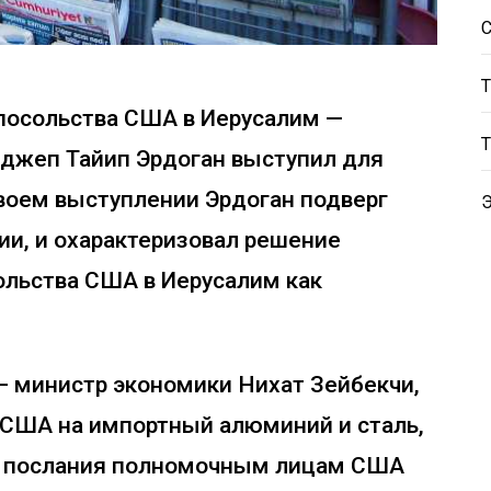
посольства США в Иерусалим —
джеп Тайип Эрдоган выступил для
своем выступлении Эрдоган подверг
ии, и охарактеризовал решение
ольства США в Иерусалим как
 министр экономики Нихат Зейбекчи,
 США на импортный алюминий и сталь,
ои послания полномочным лицам США