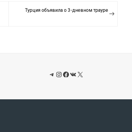
Турция объявила о 3-дневном трауре
Telegram
Instagram
Facebook
ВКонтакте
X