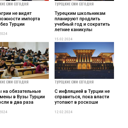
КИЕ СМИ СЕГОДНЯ
ТУРЕЦКИЕ СМИ СЕГОДНЯ
нгрии не видят
Турецким школьникам
можности импорта
планируют продлить
 без Турции
учебный год и сократить
летние каникулы
.2024
15.02.2024
КИЕ СМИ СЕГОДНЯ
ТУРЕЦКИЕ СМИ СЕГОДНЯ
 на обязательные
C инфляцией в Турции не
мены в Вузы Турции
справиться, пока власти
сли в два раза
утопают в роскоши
.2024
12.02.2024