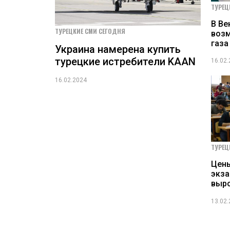
ТУРЕЦ
В Ве
ТУРЕЦКИЕ СМИ СЕГОДНЯ
воз
газа
Украина намерена купить
турецкие истребители KAAN
16.02
16.02.2024
ТУРЕЦ
Цены
экза
выро
13.02