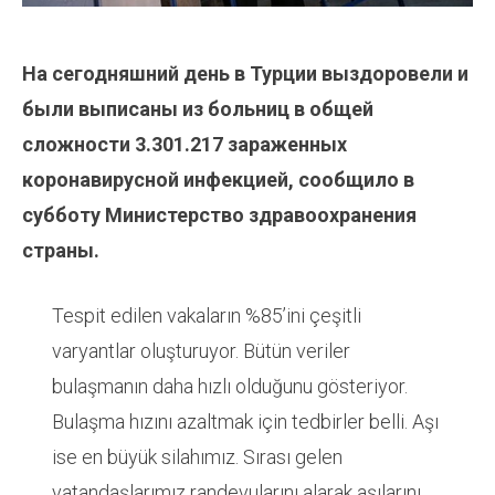
На сегодняшний день в Турции выздоровели и
были выписаны из больниц в общей
сложности
3.301.217
зараженных
коронавирусной инфекцией, сообщило в
субботу Министерство здравоохранения
страны.
Tespit edilen vakaların %85’ini çeşitli
varyantlar oluşturuyor. Bütün veriler
bulaşmanın daha hızlı olduğunu gösteriyor.
Bulaşma hızını azaltmak için tedbirler belli. Aşı
ise en büyük silahımız. Sırası gelen
vatandaşlarımız randevularını alarak aşılarını