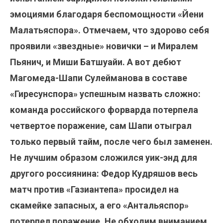
эмоциями благодаря беспомощности «Йени
Малатьяспора». Отмечаем, что здорово себя
проявили «звездные» новички – и Миралем
Пьянич, и Миши Батшуайи. А вот дебют
Магомеда-Шапи Сулейманова в составе
«Гиресунспора» успешным назвать сложно:
команда российского форварда потерпела
четвертое поражение, сам Шапи отыграл
только первый тайм, после чего был заменен.
Не лучшим образом сложился уик-энд для
другого россиянина: Федор Кудряшов весь
матч против «Газиантепа» просидел на
скамейке запасных, а его «Антальяспор»
потерпел поражение. Не обходим вниманием