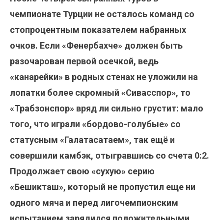
чемпионате Турции не осталось команд со
стопроцентным показателем набранных
очков. Если «Фенербахче» должен быть
разочарован первой осечкой, ведь
«канарейки» в родных стенах не уложили на
лопатки более скромный «Сивасспор», то
«Трабзонспор» вряд ли сильно грустит: мало
того, что играли «бордово-голубые» со
статусным «Галатасатаем», так ещё и
совершили камбэк, отыгравшись со счета 0:2.
Продолжает свою «сухую» серию
«Бешикташ», который не пропустил еще ни
одного мяча и перед лигочемпионским
испытанием зарядился положительными