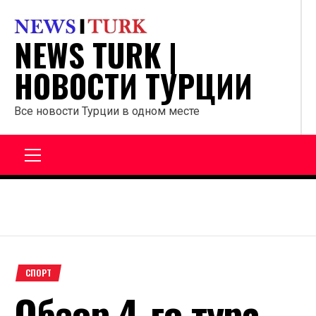
Перейти
к
NEWS TURK |
содержанию
НОВОСТИ ТУРЦИИ
Все новости Турции в одном месте
Главное
меню
СПОРТ
Обзор 4-го тура