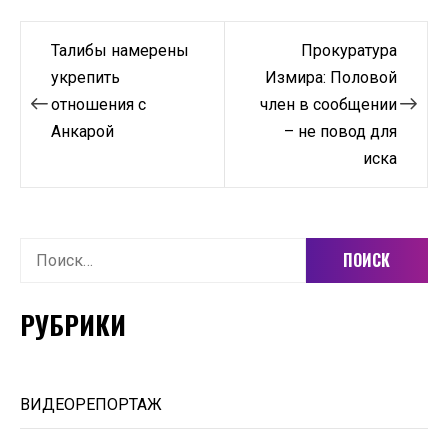
Навигация
Талибы намерены
Прокуратура
по
укрепить
Измира: Половой
отношения с
член в сообщении
записям
Анкарой
– не повод для
иска
Найти:
РУБРИКИ
ВИДЕОРЕПОРТАЖ