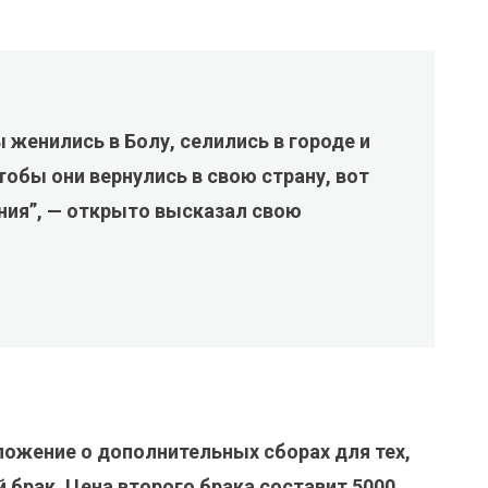
 женились в Болу, селились в городе и
тобы они вернулись в свою страну, вот
ния”, — открыто высказал свою
ожение о дополнительных сборах для тех,
й брак. Цена второго брака составит 5000