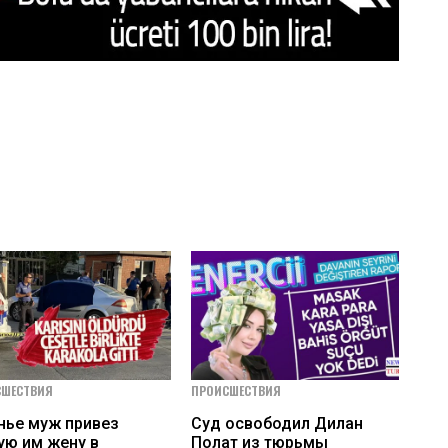
СШЕСТВИЯ
ПРОИСШЕСТВИЯ
нье муж привез
Суд освободил Дилан
ую им жену в
Полат из тюрьмы