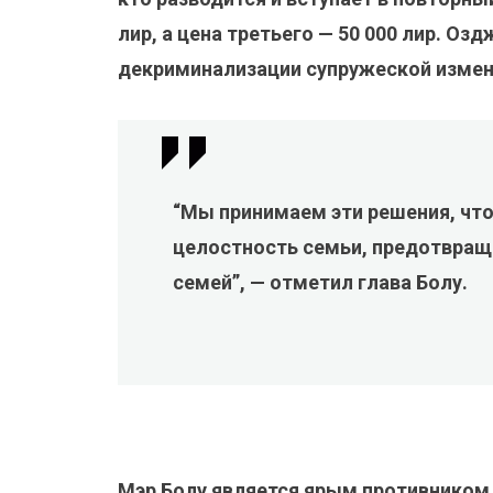
лир, а цена третьего — 50 000 лир. Оз
декриминализации супружеской измены
“Мы принимаем эти решения, что
целостность семьи, предотвращ
семей”, — отметил глава Болу.
Мэр Болу является ярым противником 