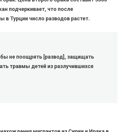
джан подчеркивает, что после
 в Турции число разводов растет.
бы не поощрять [развод], защищать
ать травмы детей из разлучившихся
нахождения мигрантов из Сирии и Ирака в