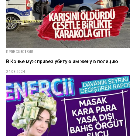
ПРОИСШЕСТВИЯ
В Конье муж привез убитую им жену в полицию
24.08.2024