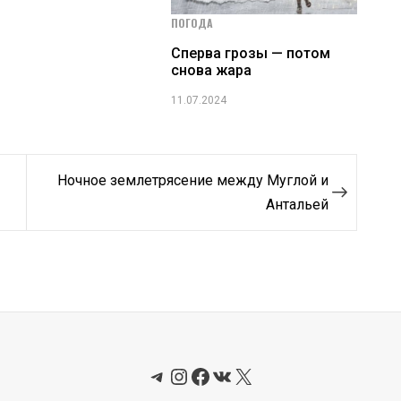
ПОГОДА
Сперва грозы — потом
снова жара
11.07.2024
Ночное землетрясение между Муглой и
Антальей
Telegram
Instagram
Facebook
ВКонтакте
X