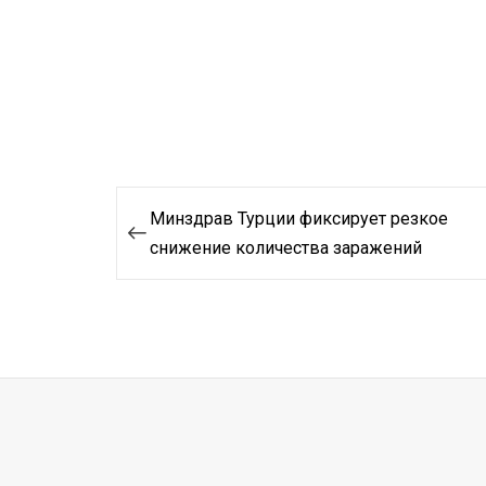
Навигация
Минздрав Турции фиксирует резкое
по
снижение количества заражений
записям